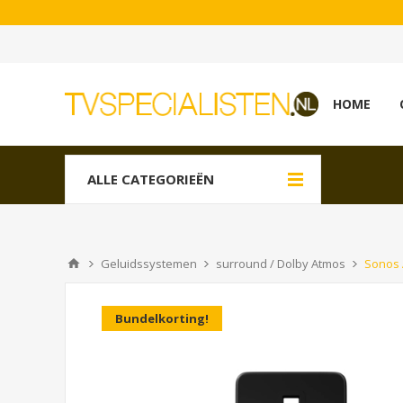
HOME
ALLE CATEGORIEËN
Geluidssystemen
surround / Dolby Atmos
Sonos 
Bundelkorting!