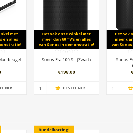
inkel met
Bezoek onze winkel met
Bezoek o
s en alles
meer dan 60 TV's en alles
meer dan 
monstratie!
van Sonos in demonstratie!
van Sonos 
 Muurbeugel
Sonos Era 100 SL (Zwart)
Sonos E
0
€198,00
EL NU!
BESTEL NU!
Bundelkorting!