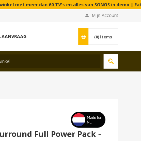
eer dan 60 TV's en alles van SONOS in demo | Fabrieksstraat 
Mijn Account
LAANVRAAG
(0)
items
urround Full Power Pack -