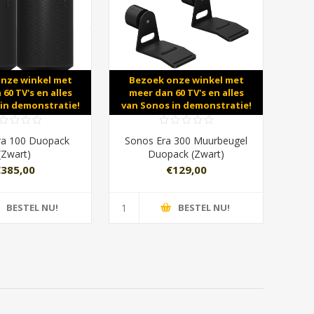
nze winkel met
Bezoek onze winkel met
60 TV's en alles
meer dan 60 TV's en alles
in demonstratie!
van Sonos in demonstratie!
ra 100 Duopack
Sonos Era 300 Muurbeugel
(Zwart)
Duopack (Zwart)
€385,00
€129,00
BESTEL NU!
BESTEL NU!