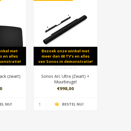
inkel met
Bezoek onze winkel met
s en alles
meer dan 60 TV's en alles
monstratie!
van Sonos in demonstratie!
ack (zwart)
Sonos Arc Ultra (Zwart) +
Muurbeugel
0
€998,00
EL NU!
BESTEL NU!