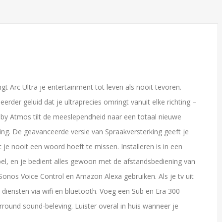
 60 TV's en
Bezoek onze winkel met meer dan 60 TV's en
ratie!
alles van Sonos in demonstratie!
Sonos Arc Ultra Muurbeugel
Arc Ultra je entertainment tot leven als nooit tevoren.
rd (Zwart)
erder geluid dat je ultraprecies omringt vanuit elke richting –
€79,00
olby Atmos tilt de meeslependheid naar een totaal nieuwe
ring. De geavanceerde versie van Spraakversterking geeft je
je nooit een woord hoeft te missen. Installeren is in een
, en je bedient alles gewoon met de afstandsbediening van
Sonos Voice Control en Amazon Alexa gebruiken. Als je tv uit
 diensten via wifi en bluetooth. Voeg een Sub en Era 300
ound sound-beleving. Luister overal in huis wanneer je