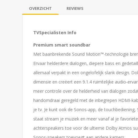
OVERZICHT
REVIEWS
 met meer dan 60 TV's en
Bezoek onze winkel met meer dan
os in demonstratie!
alles van Sonos in demonst
TVSpecialisten Info
Premium smart soundbar
SAMSUNG WMN-B50EB/XC
Sonos Era 300
Met baanbrekende Sound Motion™-technologie brengt 
speakerstandaa
Duopack
Ervaar helderdere dialogen, diepere bass en gedetaille
€94,00
€245,00
allemaal verpakt in een ongelofelijk slank design. D
dimensie en creëert een 9.1.4 ruimtelijke audio-erva
meer controle over de helderheid van dialogen zodat 
handomdraai geregeld met de inbegrepen HDMI-kabel
je tv. Je kunt ook de Sonos-app, de touchbediening, 
staat stream je muziek en meer vanaf al je favoriete
achterspeakers toe voor de ultieme Dolby Atmos surr
Sonos-speakers toevoegt aan andere kamers.