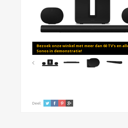
Bezoek onze winkel met meer dan 60 TV's en all
Sonos in demonstratie!
Deel: