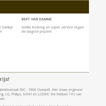
BERT VAN DAMME
! Dankje
Snelle levering en super service tegen
e!
de laagste prijzen!
ijs!
abrieksstraat 90C - 3900 Overpelt. Hier staan ongeveer
ng, LG, Philips, SONY en LOEWE. We hebben TV's van
aan.