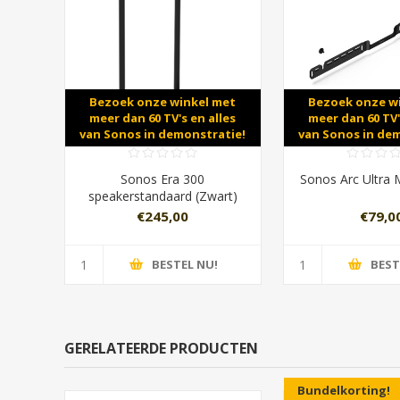
Bezoek onze winkel met
Bezoek onze w
meer dan 60 TV's en alles
meer dan 60 TV'
van Sonos in demonstratie!
van Sonos in de
Sonos Era 300
Sonos Arc Ultra
speakerstandaard (Zwart)
Duopack
€245,00
€79,0
BESTEL NU!
BEST
GERELATEERDE PRODUCTEN
Bundelkorting!