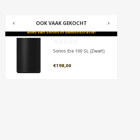
OOK VAAK GEKOCHT
Bezoek onze winkel met meer dan 60 TV's en
Bezoek
Bundelk
alles van Sonos in demonstratie!
Sonos Era 100 SL (Zwart)
€198,00