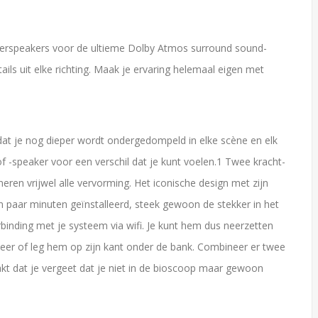
terspeakers voor de ultieme Dolby Atmos surround sound-
s uit elke richting. Maak je ervaring helemaal eigen met
at je nog dieper wordt ondergedompeld in elke scène en elk
-speaker voor een verschil dat je kunt voelen.1 Twee kracht-
ren vrijwel alle vervorming. Het iconische design met zijn
en paar minuten geïnstalleerd, steek gewoon de stekker in het
inding met je systeem via wifi. Je kunt hem dus neerzetten
 neer of leg hem op zijn kant onder de bank. Combineer er twee
akt dat je vergeet dat je niet in de bioscoop maar gewoon