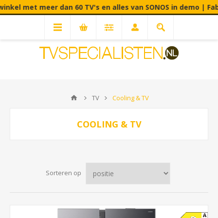
l met meer dan 60 TV's en alles van SONOS in demo | Fabriek
TV
Cooling & TV
COOLING & TV
Sorteren op