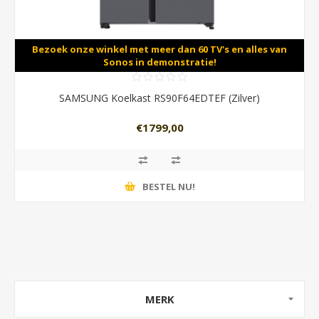
Bezoek onze winkel met meer dan 60 TV's en alles van
Sonos in demonstratie!
SAMSUNG Koelkast RS90F64EDTEF (Zilver)
€1799,00
BESTEL NU!
MERK