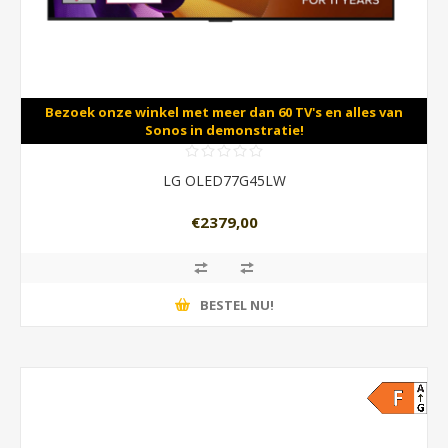
Bezoek onze winkel met meer dan 60 TV's en alles van
Sonos in demonstratie!
LG OLED77G45LW
€2379,00
BESTEL NU!