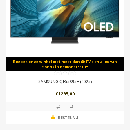
Bezoek onze winkel met meer dan 60 TV's en alles van
Sonos in demonstratie!
SAMSUNG QE55S95F (2025)
€1295,00
BESTEL NU!