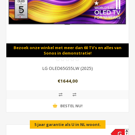
Bezoek onze winkel met meer dan 60 TV's en alles van
Sonos in demonstratie!
LG OLED65G55LW (2025)
€1644,00
BESTEL NU!
5 jaar garantie als U in NL woont.