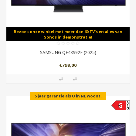
Bezoek onze winkel met meer dan 60 TV's en alles van
Sonos in demonstratie!
SAMSUNG QE48S92F (2025)
€799,00
5 jaar garantie als U in NL woont.