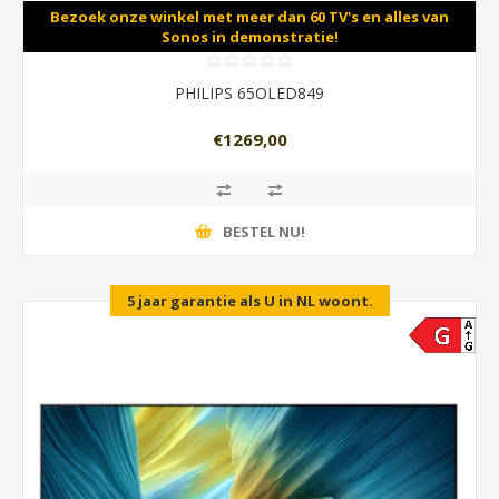
Bezoek onze winkel met meer dan 60 TV's en alles van
Sonos in demonstratie!
PHILIPS 65OLED849
€1269,00
BESTEL NU!
5 jaar garantie als U in NL woont.