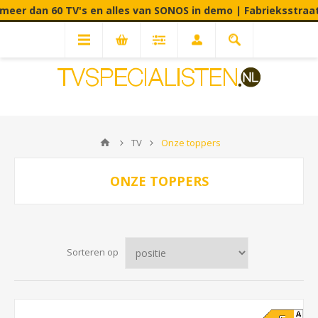
's en alles van SONOS in demo | Fabrieksstraat 90C - 3900 Pe
TV
Onze toppers
ONZE TOPPERS
Sorteren op