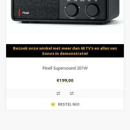
Bezoek onze winkel met meer dan 60 TV's en alles van
Sonos in demonstratie!
Pinell Supersound 201W
€199,00
BESTEL NU!