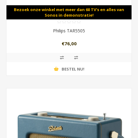
Bezoek onze winkel met meer dan 60 TV's en alles van
Sonos in demonstratie!
Philips TAR5505
€76,00
BESTEL NU!