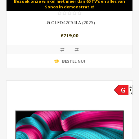
Bezoek onze winkel met meer dan 60 TV's en alles van
Sonos in demonstratie!
LG OLED42C54LA (2025)
€719,00
BESTEL NU!