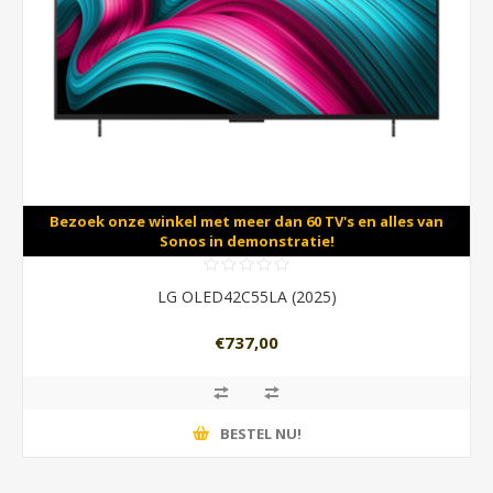
Bezoek onze winkel met meer dan 60 TV's en alles van
Sonos in demonstratie!
LG OLED42C55LA (2025)
€737,00
BESTEL NU!