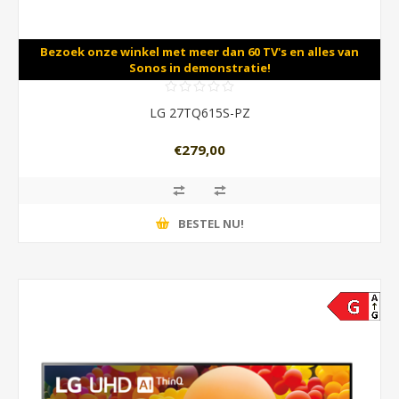
Bezoek onze winkel met meer dan 60 TV's en alles van
Sonos in demonstratie!
LG 27TQ615S-PZ
€279,00
BESTEL NU!