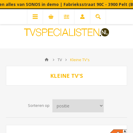
an SONOS in demo | Fabrieksstraat 90C - 3900 Pelt (B) Op sle
TV
Kleine TV's
KLEINE TV'S
Sorteren op