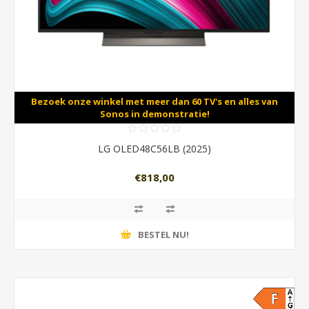
Bezoek onze winkel met meer dan 60 TV's en alles van
Sonos in demonstratie!
LG OLED48C56LB (2025)
€818,00
BESTEL NU!