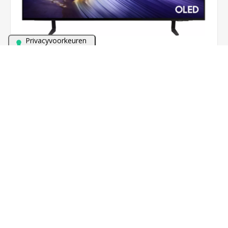
Bezoek onze winkel met meer dan 60 TV's en alles van
Sonos in demonstratie!
SAMSUNG QE42S92F (2025)
€757,00
BESTEL NU!
5 jaar garantie als U in NL woont.