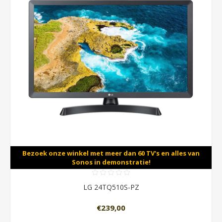
Bezoek onze winkel met meer dan 60 TV's en alles van
Sonos in demonstratie!
LG 24TQ510S-PZ
€239,00