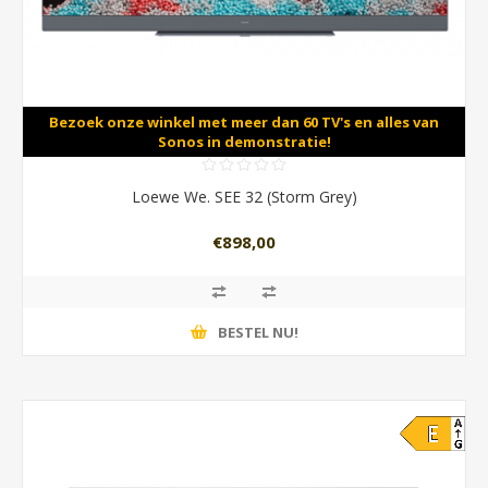
Bezoek onze winkel met meer dan 60 TV's en alles van
Sonos in demonstratie!
Loewe We. SEE 32 (Storm Grey)
€898,00
BESTEL NU!