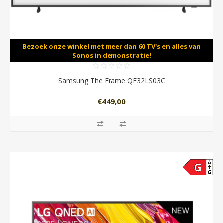
Bezoek onze winkel met meer dan 60 TV's en alles van
Sonos in demonstratie!
Samsung The Frame QE32LS03C
€449,00