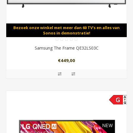
Bezoek onze winkel met meer dan 60 TV's en alles van
Sonos in demonstratie!
Samsung The Frame QE32LS03C
€449,00