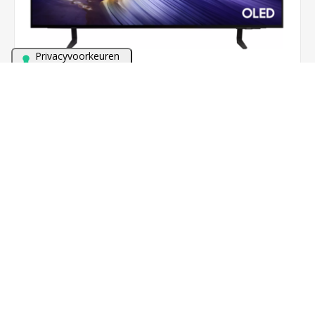
Bezoek onze winkel met meer dan 60 TV's en alles van
Sonos in demonstratie!
SAMSUNG QE42S92F (2025)
€757,00
BESTEL NU!
5 jaar garantie als U in NL woont.