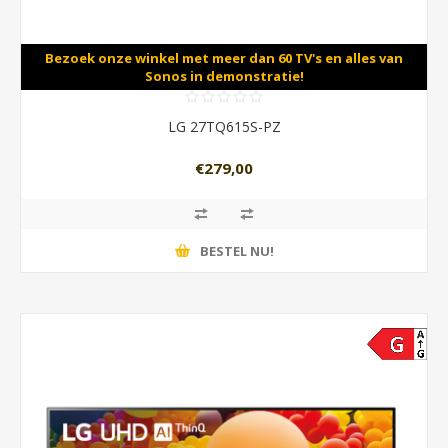
Bezoek onze winkel met meer dan 60 TV's en alles van
Sonos in demonstratie!
LG 27TQ615S-PZ
€279,00
BESTEL NU!