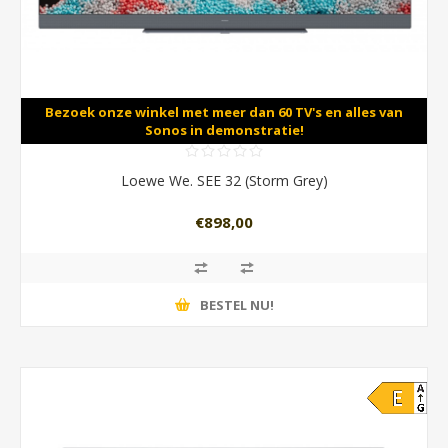
Bezoek onze winkel met meer dan 60 TV's en alles van
Sonos in demonstratie!
Loewe We. SEE 32 (Storm Grey)
€898,00
BESTEL NU!