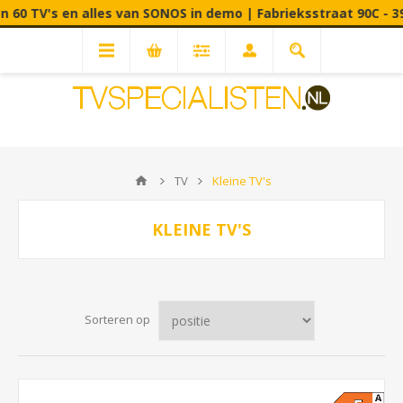
alles van SONOS in demo | Fabrieksstraat 90C - 3900 Pelt (B
TV
Kleine TV's
KLEINE TV'S
Sorteren op