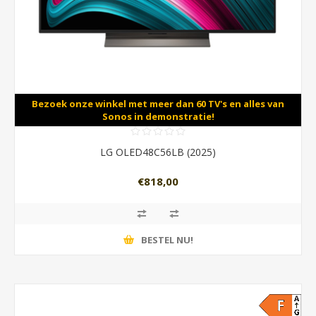
Bezoek onze winkel met meer dan 60 TV's en alles van
Sonos in demonstratie!
LG OLED48C56LB (2025)
€818,00
BESTEL NU!