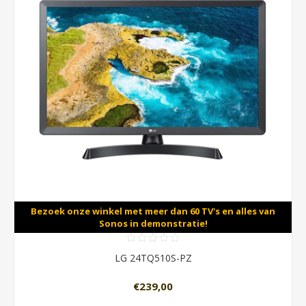
Bezoek onze winkel met meer dan 60 TV's en alles van
Sonos in demonstratie!
LG 24TQ510S-PZ
€239,00