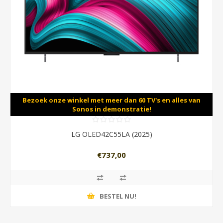
Bezoek onze winkel met meer dan 60 TV's en alles van
Sonos in demonstratie!
LG OLED42C55LA (2025)
€737,00
BESTEL NU!