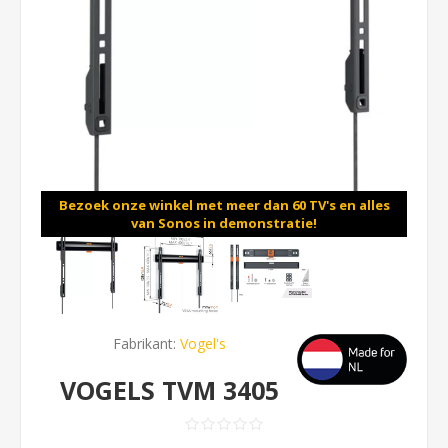
Bezoek onze winkel met meer dan 60 TV's en alles
van Sonos in demonstratie!
Fabrikant:
Vogel's
VOGELS TVM 3405