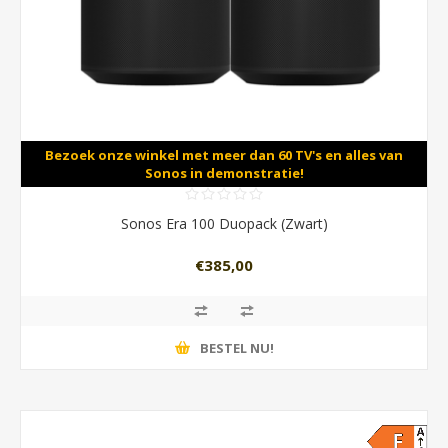
Bezoek onze winkel met meer dan 60 TV's en alles van
Sonos in demonstratie!
Sonos Era 100 Duopack (Zwart)
€385,00
BESTEL NU!