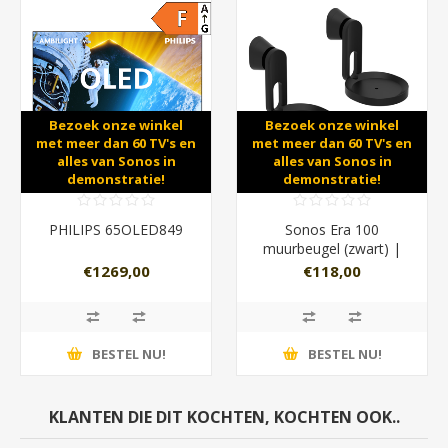
Bezoek onze winkel
Bezoek onze winkel
met meer dan 60 TV's en
met meer dan 60 TV's en
alles van Sonos in
alles van Sonos in
demonstratie!
demonstratie!
PHILIPS 65OLED849
Sonos Era 100
muurbeugel (zwart) |
Duopack
€1269,00
€118,00
BESTEL NU!
BESTEL NU!
KLANTEN DIE DIT KOCHTEN, KOCHTEN OOK..