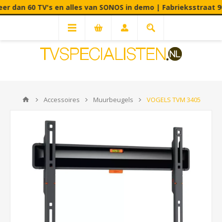
V's en alles van SONOS in demo | Fabrieksstraat 90C - 3900 P
Accessoires
Muurbeugels
VOGELS TVM 3405