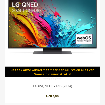
Bezoek onze winkel met meer dan 60 TV's en alles van
Sonos in demonstratie!
LG 65QNED87T6B (2024)
€787,00