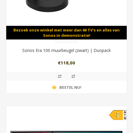
Bezoek onze winkel met meer dan 60 TV's en alles van
Sonos in demonstratie!
Sonos Era 100 muurbeugel (zwart) | Duopack
€118,00
BESTEL NU!