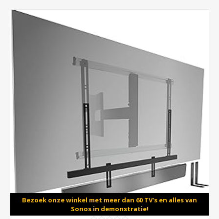
Bezoek onze winkel met meer dan 60 TV's en alles van
Sonos in demonstratie!