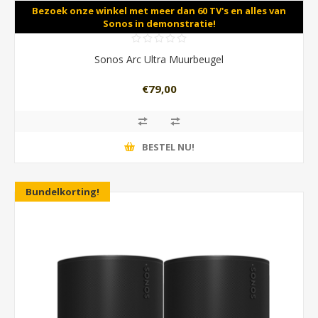
Bezoek onze winkel met meer dan 60 TV's en alles van
Sonos in demonstratie!
Sonos Arc Ultra Muurbeugel
€79,00
BESTEL NU!
Bundelkorting!