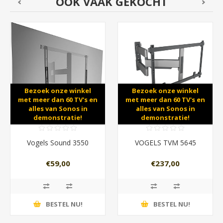
OOK VAAK GEKOCHT
Bezoek onze winkel
Bezoek onze winkel
met meer dan 60 TV's en
met meer dan 60 TV's en
alles van Sonos in
alles van Sonos in
demonstratie!
demonstratie!
Vogels Sound 3550
VOGELS TVM 5645
€59,00
€237,00
BESTEL NU!
BESTEL NU!