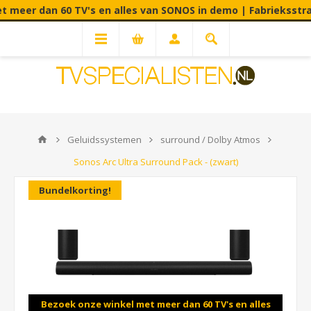
60 TV's en alles van SONOS in demo | Fabrieksstraat 90C - 39
Geluidssystemen
surround / Dolby Atmos
Sonos Arc Ultra Surround Pack - (zwart)
Bundelkorting!
Bezoek onze winkel met meer dan 60 TV's en alles