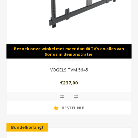
Bezoek onze winkel met meer dan 60 TV's en alles van
Sonos in demonstratie!
VOGELS TVM 5645
€237,00
BESTEL NU!
Bundelkorting!