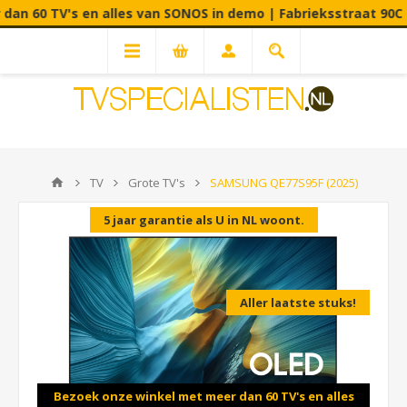
 en alles van SONOS in demo | Fabrieksstraat 90C - 3900 Pelt
TV
Grote TV's
SAMSUNG QE77S95F (2025)
5 jaar garantie als U in NL woont.
Aller laatste stuks!
Bezoek onze winkel met meer dan 60 TV's en alles