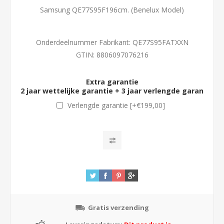
Samsung QE77S95F196cm. (Benelux Model)
Onderdeelnummer Fabrikant:
QE77S95FATXXN
GTIN:
8806097076216
Extra garantie
2 jaar wettelijke garantie + 3 jaar verlengde garantie (
m
Verlengde garantie [+€199,00]
Gratis verzending