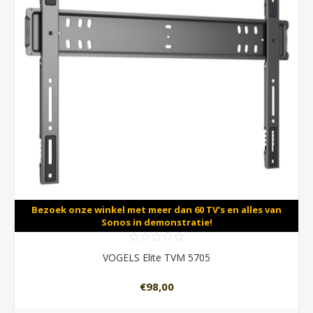
Bezoek onze winkel met meer dan 60 TV's en alles van
Sonos in demonstratie!
VOGELS Elite TVM 5705
€98,00