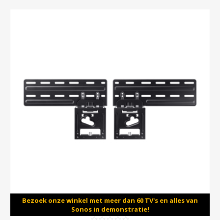
Bezoek onze winkel met meer dan 60 TV's en alles van
Sonos in demonstratie!