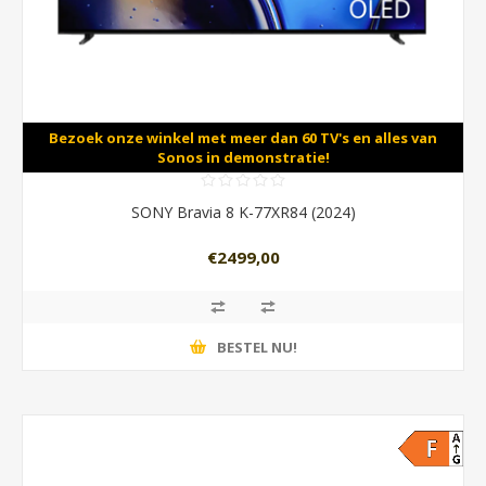
Bezoek onze winkel met meer dan 60 TV's en alles van
Sonos in demonstratie!
SONY Bravia 8 K-77XR84 (2024)
€2499,00
BESTEL NU!