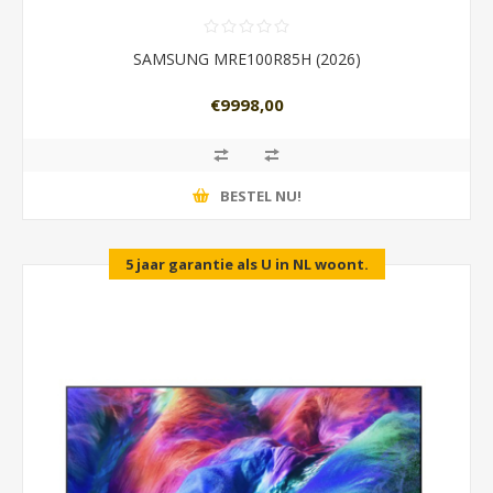
SAMSUNG MRE100R85H (2026)
€9998,00
BESTEL NU!
5 jaar garantie als U in NL woont.