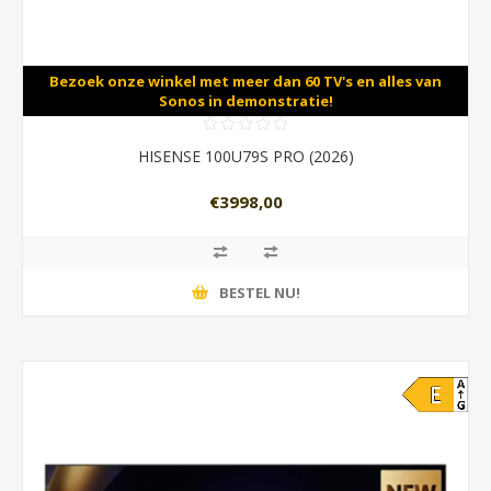
Bezoek onze winkel met meer dan 60 TV's en alles van
Sonos in demonstratie!
HISENSE 100U79S PRO (2026)
€3998,00
BESTEL NU!