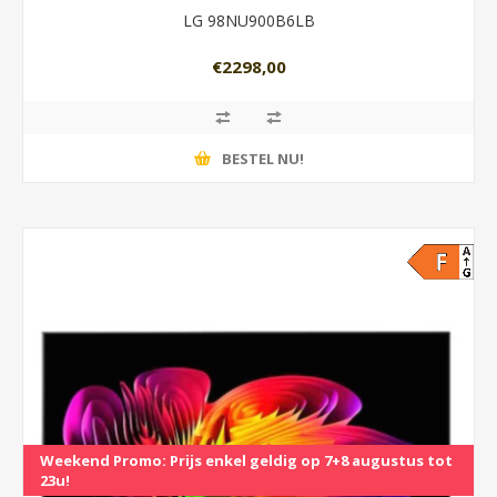
LG 98NU900B6LB
€2298,00
BESTEL NU!
Weekend Promo: Prijs enkel geldig op 7+8 augustus tot
23u!