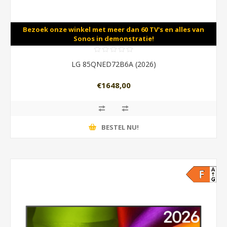
Bezoek onze winkel met meer dan 60 TV's en alles van
Sonos in demonstratie!
LG 85QNED72B6A (2026)
€1648,00
BESTEL NU!