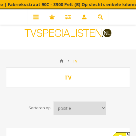
00 Pelt (B) Op slechts enkele kilometers van de NL grens met
TV
TV
Sorteren op