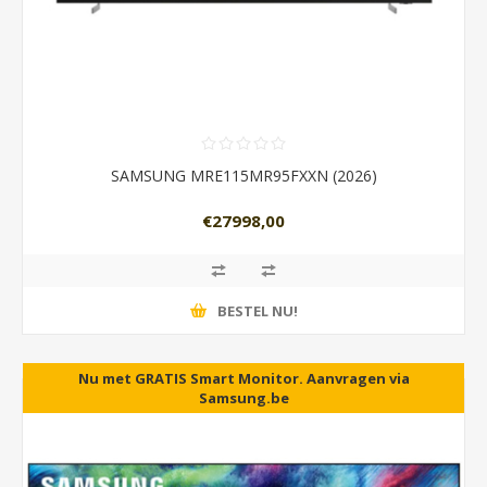
SAMSUNG MRE115MR95FXXN (2026)
€27998,00
BESTEL NU!
Nu met GRATIS Smart Monitor. Aanvragen via
5 jaar garantie als U in NL woont.
Samsung.be