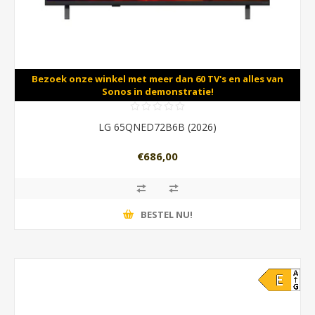
Bezoek onze winkel met meer dan 60 TV's en alles van
Sonos in demonstratie!
LG 65QNED72B6B (2026)
€686,00
BESTEL NU!