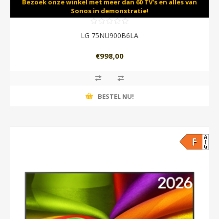
Bezoek onze winkel met meer dan 60 TV's en alles van
Sonos in demonstratie!
LG 75NU900B6LA
€998,00
BESTEL NU!