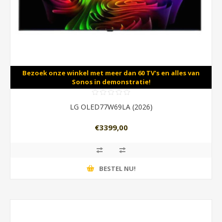
Bezoek onze winkel met meer dan 60 TV's en alles van
Sonos in demonstratie!
LG OLED77W69LA (2026)
€3399,00
BESTEL NU!