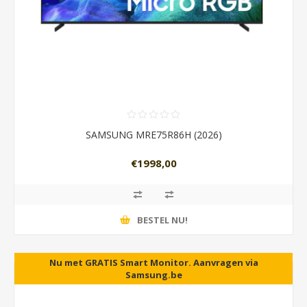
SAMSUNG MRE75R86H (2026)
€1998,00
BESTEL NU!
Nu met GRATIS Smart Monitor. Aanvragen via
5 jaar garantie als U in NL woont.
Samsung.be