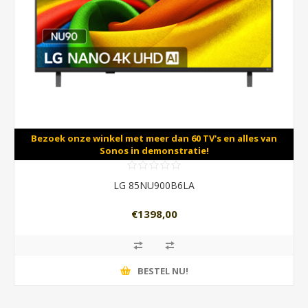
Bezoek onze winkel met meer dan 60 TV's en alles van
Sonos in demonstratie!
LG 85NU900B6LA
€1398,00
BESTEL NU!