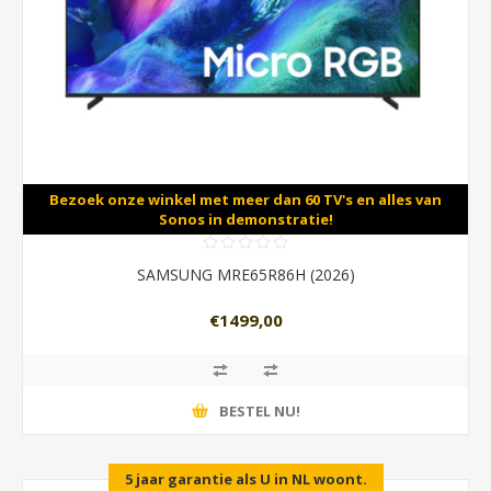
Bezoek onze winkel met meer dan 60 TV's en alles van
Sonos in demonstratie!
SAMSUNG MRE65R86H (2026)
€1499,00
BESTEL NU!
5 jaar garantie als U in NL woont.