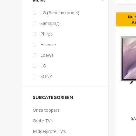
LG (Benelux model)
5 jaa
Nu 
A
Samsung
Philips
Hisense
Loewe
LG
SONY
SUBCATEGORIEËN
Onze toppers
SA
Grote TV's
Middelgrote TV's