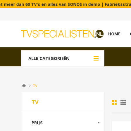
's en alles van SONOS in demo | Fabrieksstraat 90C - 3900 Pe
HOME
ALLE CATEGORIEËN
TV
TV
PRIJS