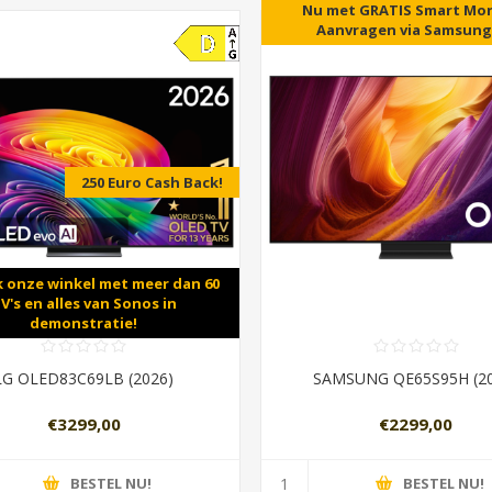
5 jaar garantie als U in NL
Nu met GRATIS Smart Mon
Aanvragen via Samsung
250 Euro Cash Back!
 onze winkel met meer dan 60
V's en alles van Sonos in
demonstratie!
LG OLED83C69LB (2026)
SAMSUNG QE65S95H (2
€3299,00
€2299,00
BESTEL NU!
BESTEL NU!