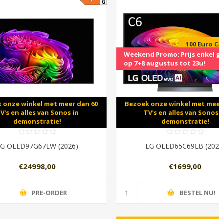
100 Euro 
Weekend Promo: Prijs enkel 
op 7+8 augustus tot 23u!
 onze winkel met meer dan 60
Bezoek onze winkel met mee
V's en alles van Sonos in
TV's en alles van Sonos
demonstratie!
demonstratie!
LG OLED97G67LW (2026)
LG OLED65C69LB (202
€24998,00
€1699,00
PRE-ORDER
BESTEL NU!