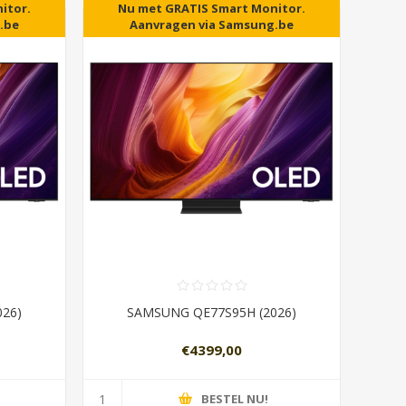
 woont.
itor.
5 jaar garantie als U in NL woont.
Nu met GRATIS Smart Monitor.
.be
Aanvragen via Samsung.be
026)
SAMSUNG QE77S95H (2026)
€4399,00
BESTEL NU!