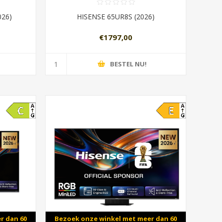
026)
HISENSE 65UR8S (2026)
€1797,00
BESTEL NU!
r dan 60
Bezoek onze winkel met meer dan 60