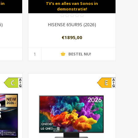
 in
TV's en alles van Sonos in
demonstratie!
6)
HISENSE 65UR9S (2026)
€1895,00
BESTEL NU!