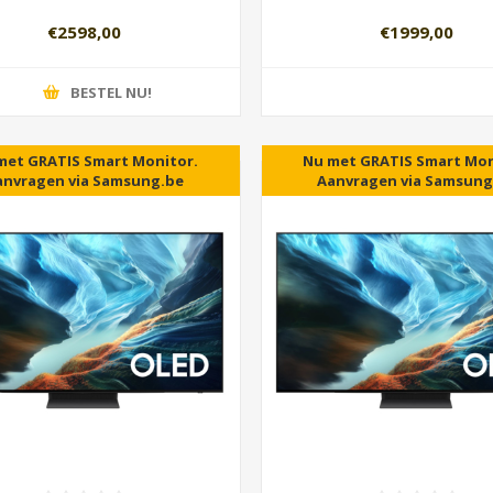
€2598,00
€1999,00
BESTEL NU!
r garantie als U in NL woont.
met GRATIS Smart Monitor.
5 jaar garantie als U in NL
Nu met GRATIS Smart Mon
anvragen via Samsung.be
Aanvragen via Samsung