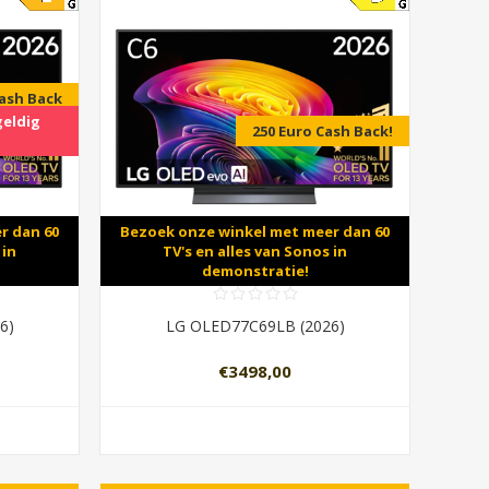
Cash Back
geldig
250 Euro Cash Back!
r dan 60
Bezoek onze winkel met meer dan 60
 in
TV's en alles van Sonos in
demonstratie!
6)
LG OLED77C69LB (2026)
€3498,00