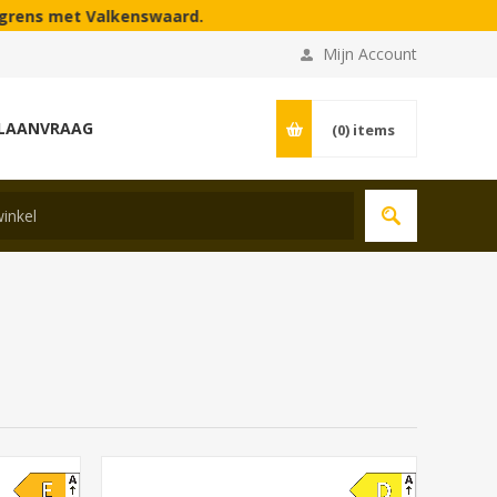
enswaard.
Mijn Account
LAANVRAAG
(0)
items