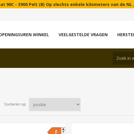
lt (B) Op slechts enkele kilometers van de NL grens met Valk
OPENINGSUREN WINKEL
VEELGESTELDE VRAGEN
HERSTE
Sorteren op