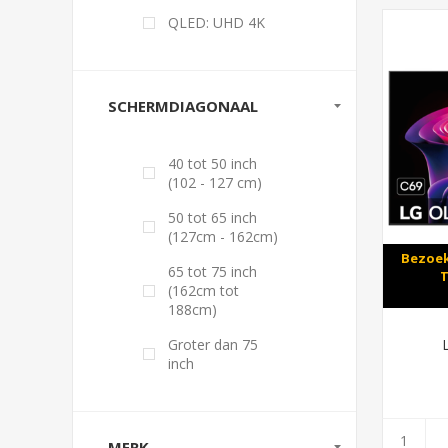
QLED: UHD 4K
SCHERMDIAGONAAL
40 tot 50 inch
(102 - 127 cm)
50 tot 65 inch
(127cm - 162cm)
Bezoek
65 tot 75 inch
T
(162cm tot
188cm)
Groter dan 75
inch
MERK