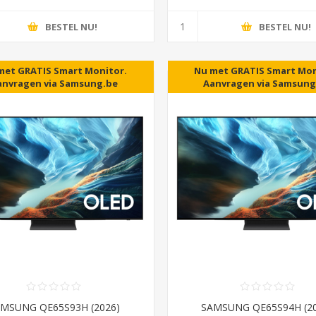
BESTEL NU!
BESTEL NU!
met GRATIS Smart Monitor.
5 jaar garantie als U in NL
Nu met GRATIS Smart Mon
anvragen via Samsung.be
Aanvragen via Samsung
MSUNG QE65S93H (2026)
SAMSUNG QE65S94H (2