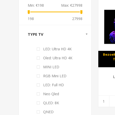
Min:
€198
Max:
€27998
198
27998
TYPE TV
LED: Ultra HD 4K
Bezoek
Oled: Ultra HD 4K
T
MINI LED
RGB Mini LED
LED: Full HD
Neo Qled
QLED: 8K
QNED