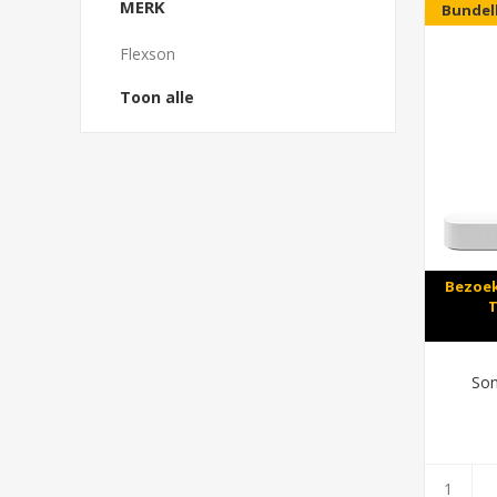
MERK
Bundel
Flexson
Toon alle
Bezoek
T
Son