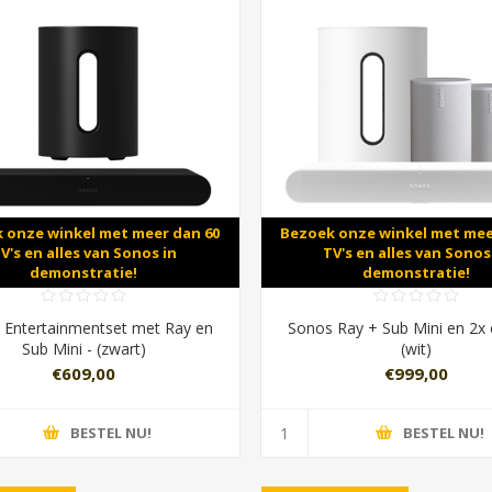
 onze winkel met meer dan 60
Bezoek onze winkel met mee
V's en alles van Sonos in
TV's en alles van Sonos
demonstratie!
demonstratie!
 Entertainmentset met Ray en
Sonos Ray + Sub Mini en 2x 
Sub Mini - (zwart)
(wit)
€609,00
€999,00
BESTEL NU!
BESTEL NU!