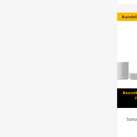
Bundel
Bezoek
T
Sono