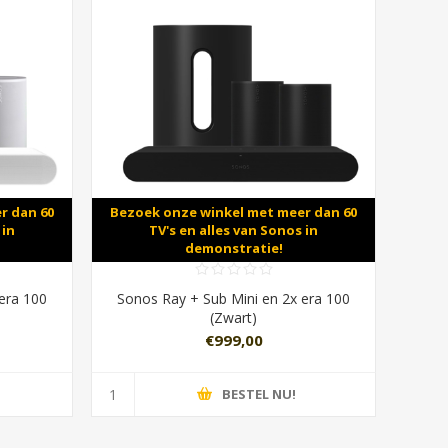
r dan 60
Bezoek onze winkel met meer dan 60
 in
TV's en alles van Sonos in
demonstratie!
era 100
Sonos Ray + Sub Mini en 2x era 100
(Zwart)
€999,00
BESTEL NU!