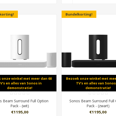
korting!
Bundelkorting!
 onze winkel met meer dan 60
Bezoek onze winkel met mee
V's en alles van Sonos in
TV's en alles van Sonos
demonstratie!
demonstratie!
s Beam Surround Full Option
Sonos Beam Surround Full 
Pack - (wit)
Pack - (zwart)
€1195,00
€1195,00