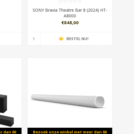
SONY Bravia Theatre Bar 8 (2024) HT-
A8000
€848,00
BESTEL NU!
r dan 60
Bezoek onze winkel met meer dan 60