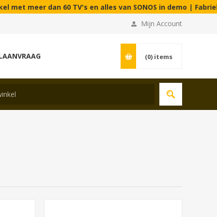
an 60 TV's en alles van SONOS in demo | Fabrieksstraat 90C 
Mijn Account
LAANVRAAG
(0)
items