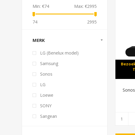
Min:
€74
Max:
€2995
74
2995
MERK
LG (Benelux model)
Samsung
Bezoek
T
Sonos
LG
Sonos
Loewe
SONY
Sangean