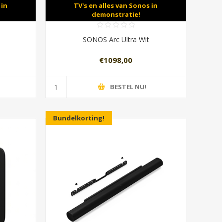
 in
TV's en alles van Sonos in
demonstratie!
SONOS Arc Ultra Wit
€1098,00
BESTEL NU!
Bundelkorting!