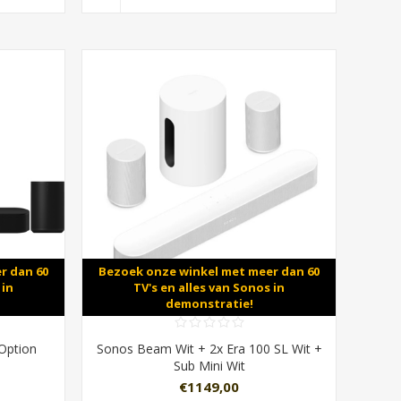
r dan 60
Bezoek onze winkel met meer dan 60
 in
TV's en alles van Sonos in
demonstratie!
Option
Sonos Beam Wit + 2x Era 100 SL Wit +
Sub Mini Wit
€1149,00