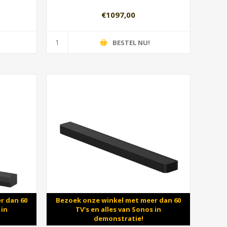
€1097,00
BESTEL NU!
r dan 60
Bezoek onze winkel met meer dan 60
 in
TV's en alles van Sonos in
demonstratie!