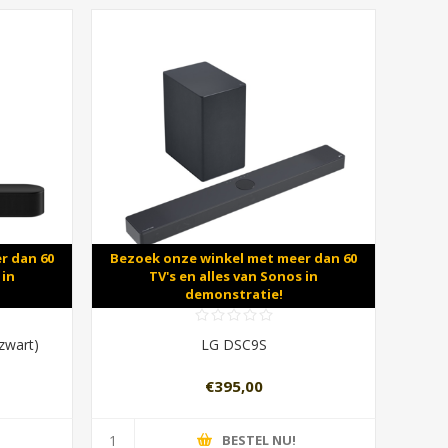
r dan 60
Bezoek onze winkel met meer dan 60
 in
TV's en alles van Sonos in
demonstratie!
zwart)
LG DSC9S
€395,00
BESTEL NU!