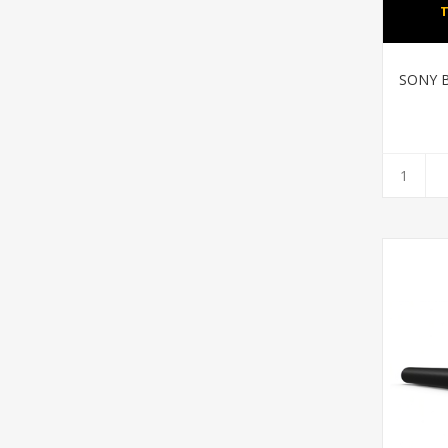
T
SONY B