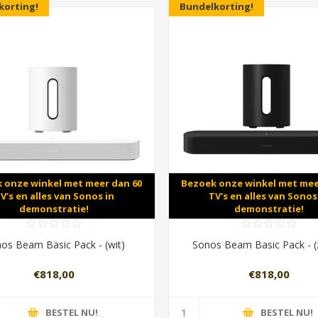
korting!
Bundelkorting!
 onze winkel met meer dan 60
Bezoek onze winkel met mee
V's en alles van Sonos in
TV's en alles van Sonos
demonstratie!
demonstratie!
os Beam Basic Pack - (wit)
Sonos Beam Basic Pack - (
€818,00
€818,00
BESTEL NU!
BESTEL NU!