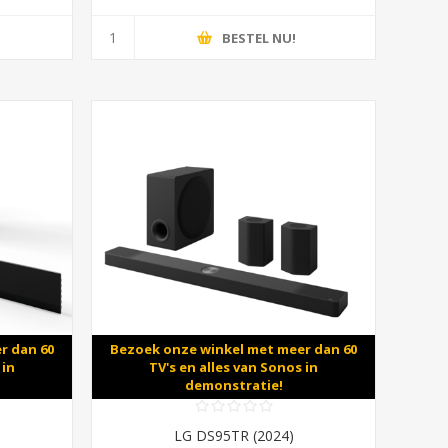
BESTEL NU!
r dan 60
Bezoek onze winkel met meer dan 60
 in
TV's en alles van Sonos in
demonstratie!
LG DS95TR (2024)