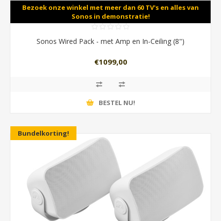
Bezoek onze winkel met meer dan 60 TV's en alles van
Sonos in demonstratie!
Sonos Wired Pack - met Amp en In-Ceiling (8")
€1099,00
BESTEL NU!
Bundelkorting!