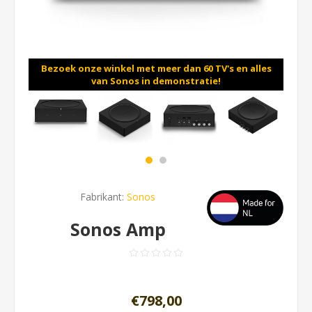
Bezoek onze winkel met meer dan 60 TV's en alles
van Sonos in demonstratie!
Fabrikant:
Sonos
Sonos Amp
€798,00