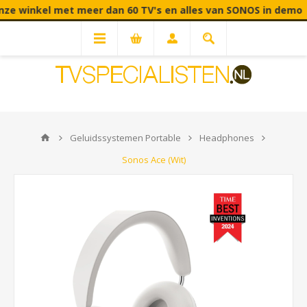
nkel met meer dan 60 TV's en alles van SONOS in demo | Fabri
Geluidssystemen Portable
Headphones
Sonos Ace (Wit)