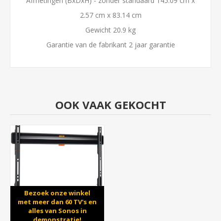
Afmetingen (BxDxH) - zonder standaard 145.09 cm x
2.57 cm x 83.14 cm
Gewicht 20.9 kg
Garantie van de fabrikant 2 jaar garantie
OOK VAAK GEKOCHT
Bezoek onze winkel
met meer dan 60 TV's en
alles van Sonos in
demonstratie!