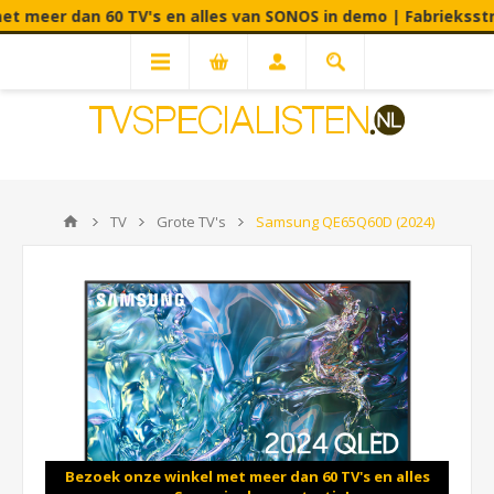
 dan 60 TV's en alles van SONOS in demo | Fabrieksstraat 90
TV
Grote TV's
Samsung QE65Q60D (2024)
Bezoek onze winkel met meer dan 60 TV's en alles