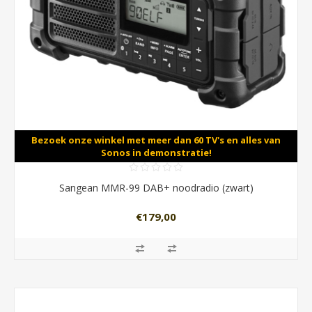
Bezoek onze winkel met meer dan 60 TV's en alles van
Sonos in demonstratie!
Sangean MMR-99 DAB+ noodradio (zwart)
€179,00