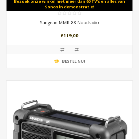
Bezoek onze winkel met meer dan 60 TV's en alles van
Sonos in demonstratie!
Sangean MMR-88 Noodradio
€119,00
BESTEL NU!