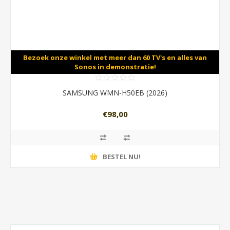
Bezoek onze winkel met meer dan 60 TV's en alles van
Sonos in demonstratie!
SAMSUNG WMN-H50EB (2026)
€98,00
BESTEL NU!