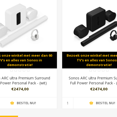
 onze winkel met meer dan 60
Bezoek onze winkel met mee
V's en alles van Sonos in
TV's en alles van Sonos
demonstratie!
demonstratie!
 ARC ultra Premium Surround
Sonos ARC ultra Premium S
 Power Personal Pack - (wit)
Full Power Personal Pack - 
€2474,00
€2474,00
BESTEL NU!
BESTEL NU!