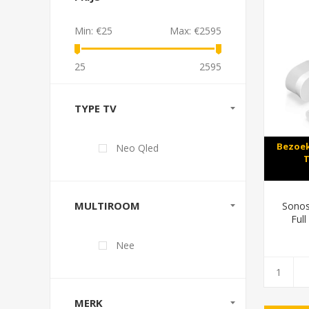
Min:
€25
Max:
€2595
25
2595
TYPE TV
Bezoek
Neo Qled
T
MULTIROOM
Sonos
Full
Nee
MERK