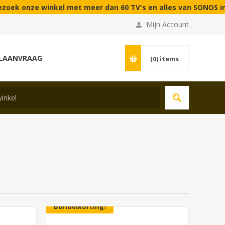
ze winkel met meer dan 60 TV's en alles van SONOS in demo | 
Mijn Account
LAANVRAAG
(0)
items
Bundelkorting!