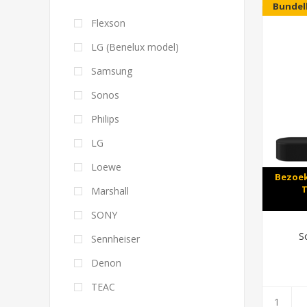
Bundel
Flexson
LG (Benelux model)
Samsung
Sonos
Philips
LG
Loewe
Bezoek
T
Marshall
SONY
S
Sennheiser
Denon
TEAC