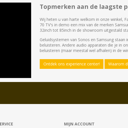
Topmerken aan de laagste pr
Wij heten u van harte welkom in onze winkel, F
70 TV's in demo een mix van de merken Samsu
32inch tot 85inch in de showroom uitgestald st
Geluidsystemen van Sonos en Samsung staan in
beluisteren. Andere audio apparaten die je in o
beluisteren (maar meestal wel afhalen) in de win
Ontdek ons experience center!
Waarom de
ERVICE
MIJN ACCOUNT