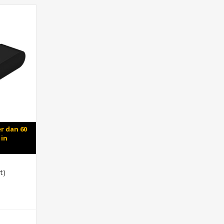
r dan 60
 in
t)