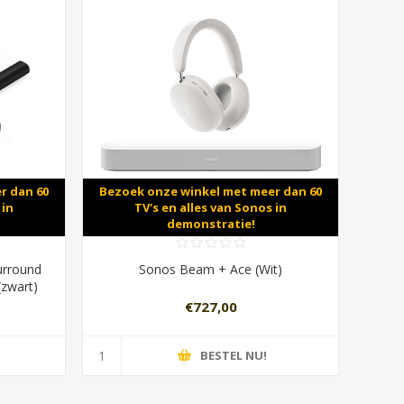
r dan 60
Bezoek onze winkel met meer dan 60
 in
TV's en alles van Sonos in
demonstratie!
urround
Sonos Beam + Ace (Wit)
(zwart)
€727,00
BESTEL NU!