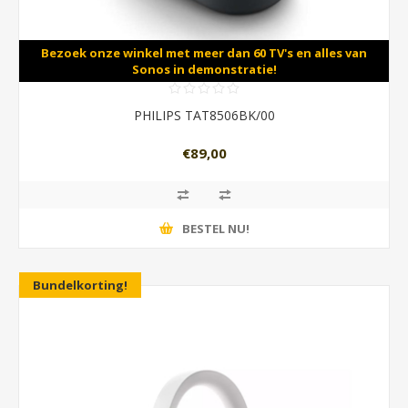
Bezoek onze winkel met meer dan 60 TV's en alles van
Sonos in demonstratie!
PHILIPS TAT8506BK/00
€89,00
BESTEL NU!
Bundelkorting!