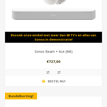
Bezoek onze winkel met meer dan 60 TV's en alles van
Sonos in demonstratie!
Sonos Beam + Ace (Wit)
€727,00
BESTEL NU!
Bundelkorting!