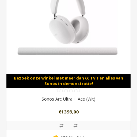
Bezoek onze winkel met meer dan 60 TV's en alles van
Sonos in demonstratie!
Sonos Arc Ultra + Ace (Wit)
€1399,00
BESTEL NU!