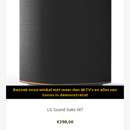
Bezoek onze winkel met meer dan 60 TV's en alles van
Sonos in demonstratie!
LG Sound Suite M7
€398,00