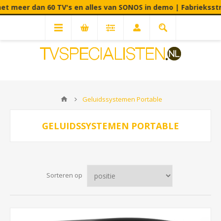
dan 60 TV's en alles van SONOS in demo | Fabrieksstraat 90C 
Geluidssystemen Portable
GELUIDSSYSTEMEN PORTABLE
Sorteren op