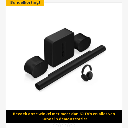
Bundelkorting!
Bezoek onze winkel met meer dan 60 TV's en alles van
Sonos in demonstratie!