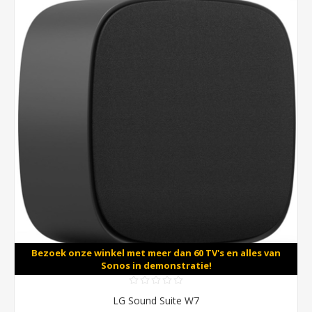
Bezoek onze winkel met meer dan 60 TV's en alles van
Sonos in demonstratie!
LG Sound Suite W7