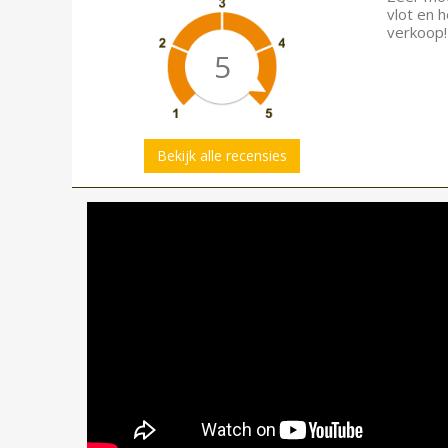
vlot en 
verkoop!
5
Bekijk alle recensies