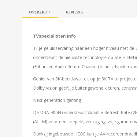
OVERZICHT
REVIEWS
TVspecialisten Info
Til je geluidservaring naar een hoger niveau met 
ondersteunt de nieuwste technologie op alle HDMI i
(Enhanced Audio Return Channel) is het afspelen van 
Geniet van 8K-beeldkwaliteit op je 8K TV of project
Dolby Vision geeft je buitengewone kleuren, contrast
Next generation gaming
De DRA-900H ondersteunt Variable Refresh Rate (V
(ALLM) voor een soepele, vertragingsvrije game-erva
Dankzij ingebouwde HEOS kan je AV-recorder draadl