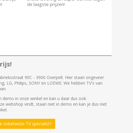
e!
de laagste prijzen!
ijs!
abrieksstraat 90C - 3900 Overpelt. Hier staan ongeveer
ng, LG, Philips, SONY en LOEWE. We hebben TV's van
aan.
 demo in onze winkel en kan u daar dus ook
nze webshop vindt, staan niet in demo en kan je dus niet
kel.
 onbetwiste TV specialist?