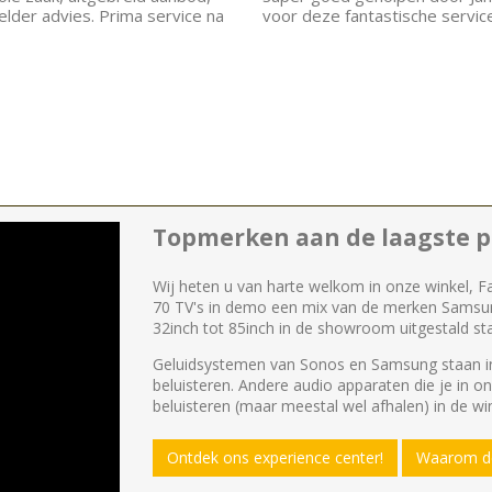
helder advies. Prima service na
voor deze fantastische servic
Topmerken aan de laagste pr
Wij heten u van harte welkom in onze winkel, F
70 TV's in demo een mix van de merken Samsu
32inch tot 85inch in de showroom uitgestald st
Geluidsystemen van Sonos en Samsung staan in
beluisteren. Andere audio apparaten die je in o
beluisteren (maar meestal wel afhalen) in de win
Ontdek ons experience center!
Waarom de