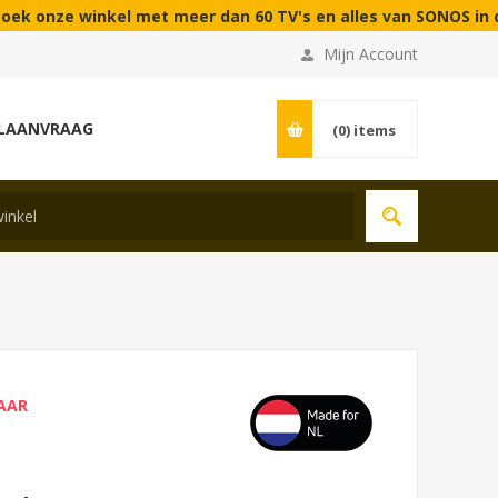
 winkel met meer dan 60 TV's en alles van SONOS in demo | Fa
Mijn Account
LAANVRAAG
(0)
items
BAAR