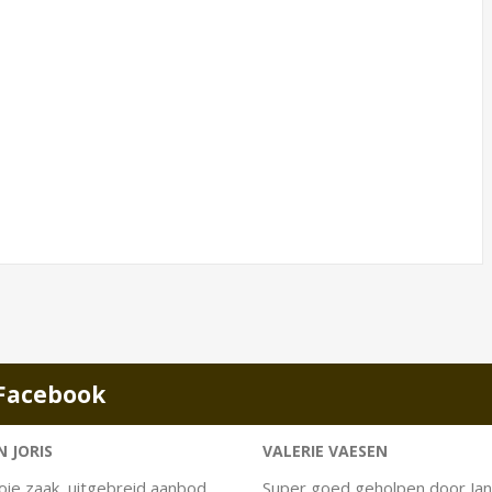
Facebook
 JORIS
VALERIE VAESEN
ie zaak, uitgebreid aanbod,
Super goed geholpen door Jan