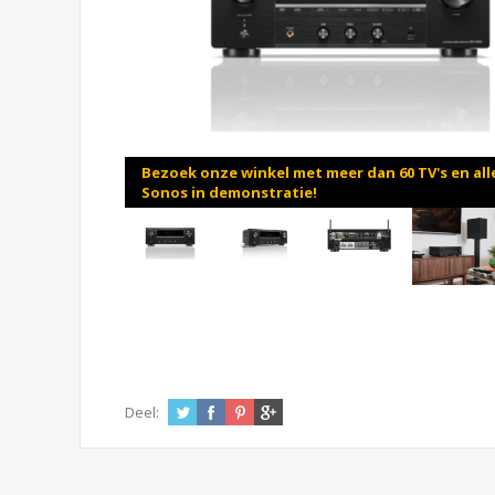
Bezoek onze winkel met meer dan 60 TV's en all
Sonos in demonstratie!
Deel: