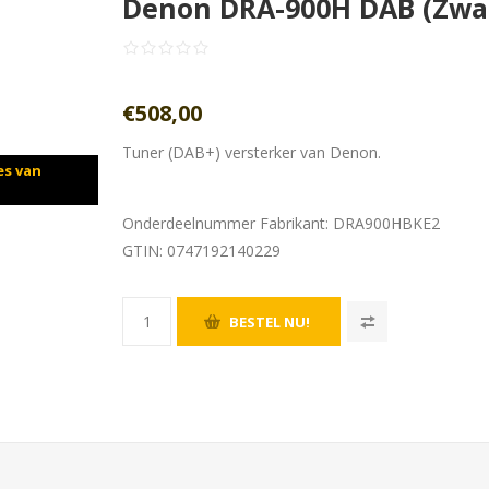
Denon DRA-900H DAB (Zwa
€508,00
Tuner (DAB+) versterker van Denon.
es van
Onderdeelnummer Fabrikant:
DRA900HBKE2
GTIN:
0747192140229