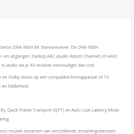
de Denon DRA-900H 8K Stereoreceiver. De DRA-900H
n- en uitgangen. Dankzij ARC (Audio Return Channel) of eARC
tv-audio via je AV-receiver eenvoudiger dan ooit.
or en Dolby Vision op een compatibel bronapparaat of TV.
 en helderheid.
RR), Quick Frame Transport (QFT) en Auto Low Latency Mode
ring.
oos muziek streamen van verschillende streamingsdiensten.