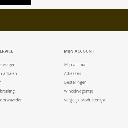
ERVICE
MIJN ACCOUNT
e vragen
Mijn account
n afhalen
Adressen
n
Bestellingen
tbreiding
Winkelwagentje
voorwaarden
Vergelijk productenlijst