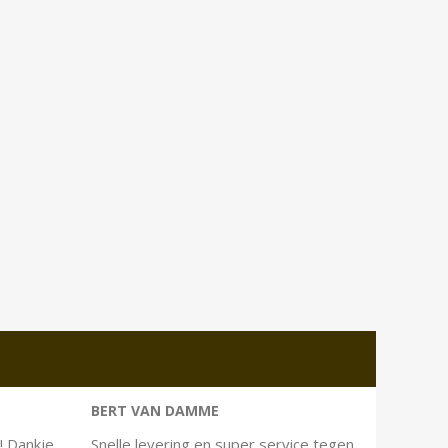
BERT VAN DAMME
! Dankje
Snelle levering en super service tegen