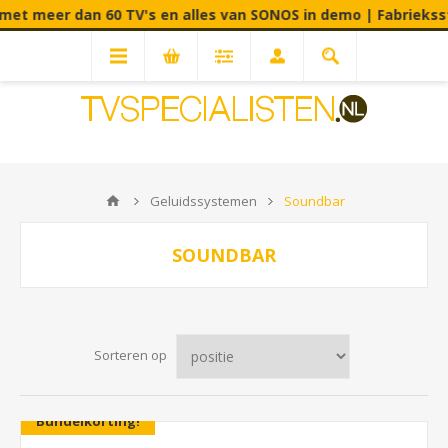
eer dan 60 TV's en alles van SONOS in demo | Fabrieksstraat 
Geluidssystemen
Soundbar
SOUNDBAR
Sorteren op
Bundelkorting!