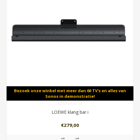
Bezoek onze winkel met meer dan 60 TV's en alles van
Sonos in demonstratie!
LOEWE klang bar i
€279,00