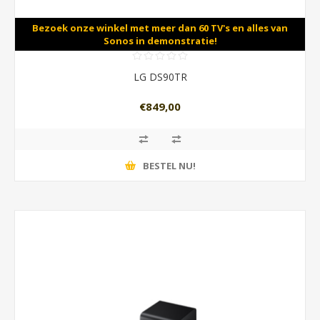
Bezoek onze winkel met meer dan 60 TV's en alles van
Sonos in demonstratie!
LG DS90TR
€849,00
BESTEL NU!