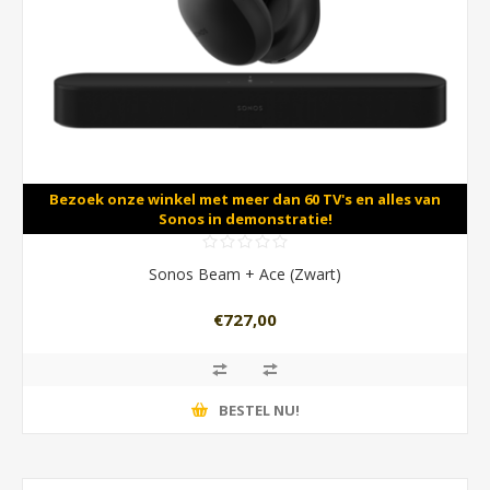
Bezoek onze winkel met meer dan 60 TV's en alles van
Sonos in demonstratie!
Sonos Beam + Ace (Zwart)
€727,00
BESTEL NU!