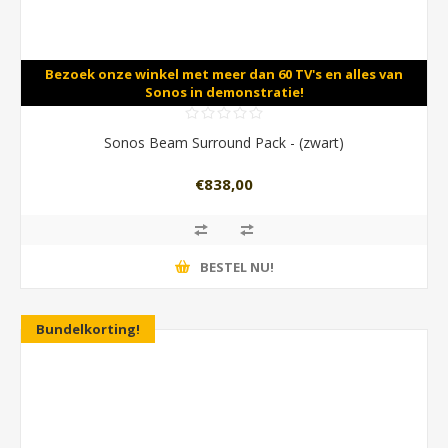
Bezoek onze winkel met meer dan 60 TV's en alles van
Sonos in demonstratie!
Sonos Beam Surround Pack - (zwart)
€838,00
BESTEL NU!
Bundelkorting!