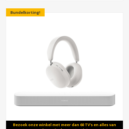
Bundelkorting!
Bezoek onze winkel met meer dan 60 TV's en alles van