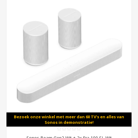
Bezoek onze winkel met meer dan 60 TV's en alles van
Sonos in demonstratie!
Sonos Beam Gen2 Wit + 2x Era 100 SL Wit