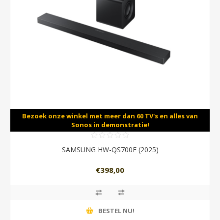
Bezoek onze winkel met meer dan 60 TV's en alles van
Sonos in demonstratie!
SAMSUNG HW-QS700F (2025)
€398,00
BESTEL NU!