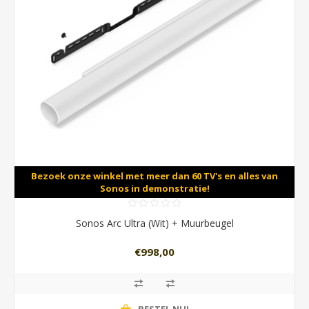
Bezoek onze winkel met meer dan 60 TV's en alles van
Sonos in demonstratie!
Sonos Arc Ultra (Wit) + Muurbeugel
€998,00
BESTEL NU!