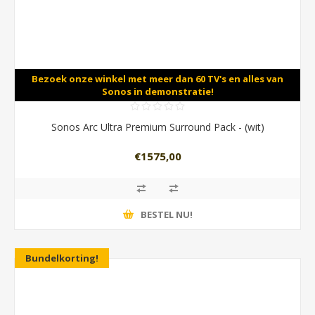
Bezoek onze winkel met meer dan 60 TV's en alles van
Sonos in demonstratie!
Sonos Arc Ultra Premium Surround Pack - (wit)
€1575,00
BESTEL NU!
Bundelkorting!