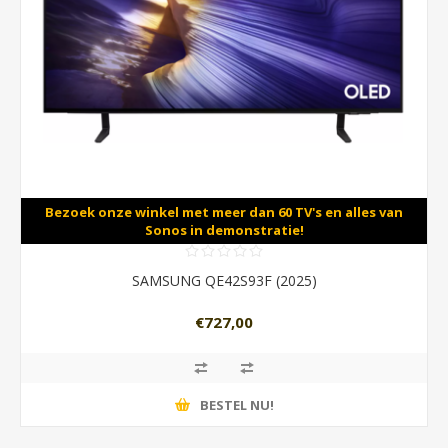
Bezoek onze winkel met meer dan 60 TV's en alles van
Sonos in demonstratie!
SAMSUNG QE42S93F (2025)
€727,00
BESTEL NU!