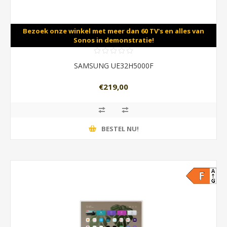
Bezoek onze winkel met meer dan 60 TV's en alles van
Sonos in demonstratie!
SAMSUNG UE32H5000F
€219,00
BESTEL NU!