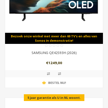
Bezoek onze winkel met meer dan 60 TV's en alles van
Sonos in demonstratie!
SAMSUNG QE42S93H (2026)
€1249,00
BESTEL NU!
5 jaar garantie als U in NL woont.