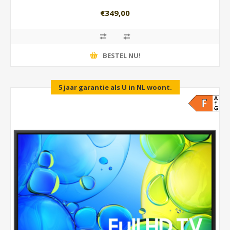
€349,00
BESTEL NU!
5 jaar garantie als U in NL woont.