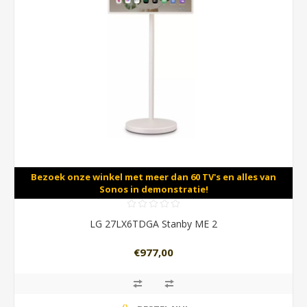
Bezoek onze winkel met meer dan 60 TV's en alles van
Sonos in demonstratie!
LG 27LX6TDGA Stanby ME 2
€977,00