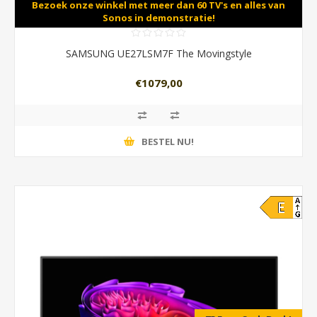
Bezoek onze winkel met meer dan 60 TV's en alles van
Sonos in demonstratie!
SAMSUNG UE27LSM7F The Movingstyle
€1079,00
BESTEL NU!