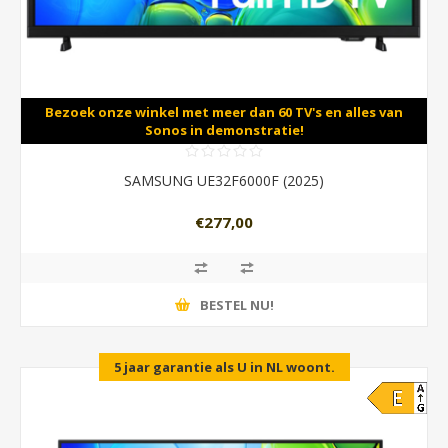
Bezoek onze winkel met meer dan 60 TV's en alles van
Sonos in demonstratie!
SAMSUNG UE32F6000F (2025)
€277,00
BESTEL NU!
5 jaar garantie als U in NL woont.