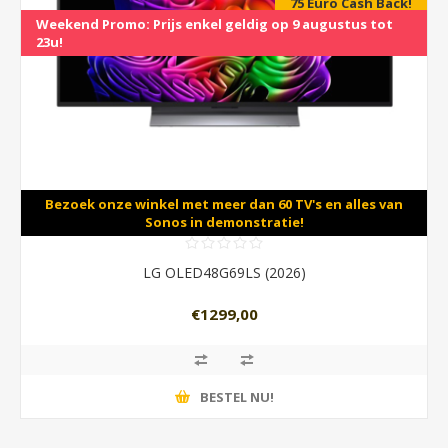
75 Euro Cash Back!
Weekend Promo: Prijs enkel geldig op 9 augustus tot
23u!
Bezoek onze winkel met meer dan 60 TV's en alles van
Sonos in demonstratie!
LG OLED48G69LS (2026)
€1299,00
BESTEL NU!