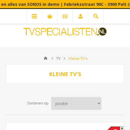
SONOS in demo | Fabrieksstraat 90C - 3900 Pelt (B) Op slecht
TV
Kleine TV's
KLEINE TV'S
Sorteren op